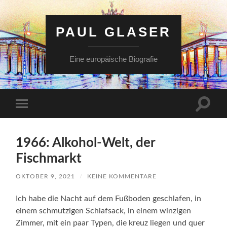
PAUL GLASER
Eine europäische Biografie
Suchfe
Mobile-
ein-/a
Menü
ein-/ausblenden
1966: Alkohol-Welt, der
Fischmarkt
OKTOBER 9, 2021
/
KEINE KOMMENTARE
Ich habe die Nacht auf dem Fußboden geschlafen, in
einem schmutzigen Schlafsack, in einem winzigen
Zimmer, mit ein paar Typen, die kreuz liegen und quer