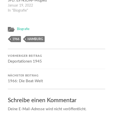
SPD. Ex-NSDAP-Mitglied
Kiesinger und der Anti-
Januar 19, 2022
Nazi Brandt arbeiten
In "Biografie"
zusammen im Kabinett.
Studentenführer Rudi
Dutschke ruft zur Bildung
Biografie
einer
"Außerparlamentarischen
1966
HAMBURG
Opposition" auf, der APO.
Der Vietnamkrieg fordert
immer mehr Opfer und
provoziert…
VORHERIGER BEITRAG
Deportationen 1945
NÄCHSTER BEITRAG
1966: Die Beat-Welt
Schreibe einen Kommentar
Deine E-Mail-Adresse wird nicht veröffentlicht.