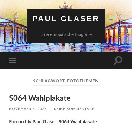
PAUL GLASER
Eine europäische Biografie
Suchfe
Mobile-
ein-/a
Menü
ein-/ausblenden
SCHLAGWORT:
FOTOTHEMEN
S064 Wahlplakate
NOVEMBER 4, 2023
/
KEINE KOMMENTARE
Fotoarchiv Paul Glaser: S064 Wahlplakate