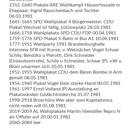
1552-1640 Plakate ARE Wahlkampf Häuserfassade m
Ehepaaar, Ingrid Rauschenbach und Tochter
06.03.1981
1641-1665 SPD Wahlplakat 4 Bürgermeister, CDU
Plakat Wechsel ist fällig, Lützowplatz 28.03.1981
1666-1758 Wahlplakate SPD CDU FDP 00.04.1981
1759-1776 SPD-Plakat S-Bahn m Bus A1 10.04.1981
1777-1951 Wahlparty 1981 Brandenburghalle
Interview SFB mit Kunze, v. Weizsäcker, Vogel Schaar
Schily, Bendzko u Pieroth, Dirk Schneider
(Einlasskontrolle), Schily u Schneider, Schaar (P), v.W u
Blüm umarmen sich 10.05.1981
1952-1955 Wahlplakat CDU dem Bären Bombe in Arm
gemalt 08.05.1981
1956-1960 Plakat Vogel klein starke Hand 00.05.1981
1961-1997 Ernst Volland (P) Ausstellung an
Plakatwänden Gedächtniskirche 31.07.1981
1998-2918 Broschüre Wer aber vom Kapitalismus
nicht reden will 05.08.1981
2019-2059 AL Wahlplakate Martin Niemöller Repro N
als Offizier auf 20 00.01.1982
2060-2084 leer