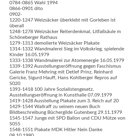
0784-0865 Wahl 1994
0866-0901 dito
0902-
1220-1247 Weizsäcker überklebt mit Gorleben ist
überall
1248-1278 Weizsäcker Reiterdenkmal, Litfaßsäule m
Schöneberger Rathaus
1279-1313 demolierte Weizsäcker Plakate
1314-1332 Wandmalerei Sieg im Volkskrieg, spielende
Kinder 16.05.1979
1333-1338 Wandmalerei zur Atomenergie 16.05.1979
1339-1392 Ausstellungseröffnung gegen Faschismus
Galerie Franz Mehring mit Detlef Prinz, Reinhard
Gericke, Sigurd Hauff, Hans Kohlberger Repros auf
S020
1393-1418 100 Jahre Sozialistengesetz,
Ausstellungseröffnung in Kunsthalle 07.09.1979
1419-1428 Ausstellung Plakate zum 3. Reich auf 20
1429-1544 Wallraff zu seinem neuen Buch
Bildbeschreibung Büchergilde Gutenberg 29.11.1979
1545-1547 Junge mit SPD Ballon und CDU Mütze von
S055
1548-1551 Plakate MDK Hitler Nein Danke
08.10.1980