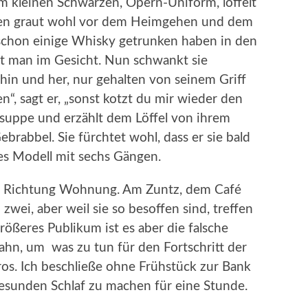
 im kleinen Schwarzen, Opern-Uniform, löffelt
nen graut wohl vor dem Heimgehen und dem
schon einige Whisky getrunken haben in den
eht man im Gesicht. Nun schwankt sie
n und her, nur gehalten von seinem Griff
n“, sagt er, „sonst kotzt du mir wieder den
ensuppe und erzählt dem Löffel von ihrem
brabbel. Sie fürchtet wohl, dass er sie bald
es Modell mit sechs Gängen.
n Richtung Wohnung. Am Zuntz, dem Café
zwei, aber weil sie so besoffen sind, treffen
 größeres Publikum ist es aber die falsche
Bahn, um was zu tun für den Fortschritt der
s. Ich beschließe ohne Frühstück zur Bank
esunden Schlaf zu machen für eine Stunde.