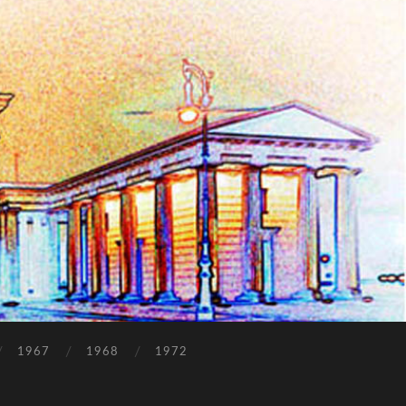
1967
1968
1972