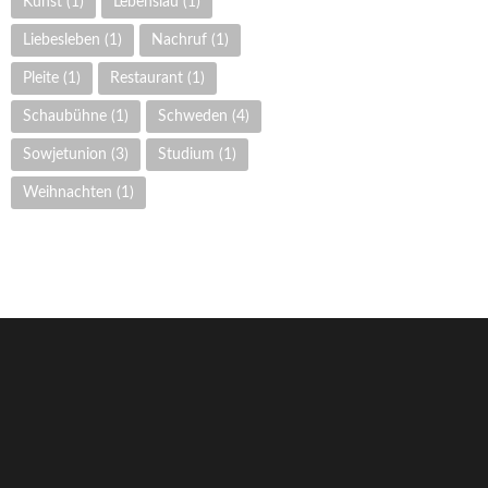
Kunst
(1)
Lebenslau
(1)
Liebesleben
(1)
Nachruf
(1)
Pleite
(1)
Restaurant
(1)
Schaubühne
(1)
Schweden
(4)
Sowjetunion
(3)
Studium
(1)
Weihnachten
(1)