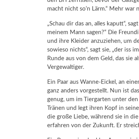
den BH zerrissen, bevor der Gastg
macht nicht so’n Lärm.“ Mehr war n
„Schau dir das an, alles kaputt“, sag
meinem Mann sagen?“ Die Freundin 
und ihre Kleider anzuziehen, um d
sowieso nichts“, sagt sie, „der iss 
Runde aus von dem Geld, das sie a
Vergewaltiger.
Ein Paar aus Wanne-Eickel, an eine
ganz anders vorgestellt. Nun ist d
genug, um im Tiergarten unter den 
Tränen und legt ihren Kopf in sei
die große Liebe, während sie in d
erfahren von der Zukunft. Er streich