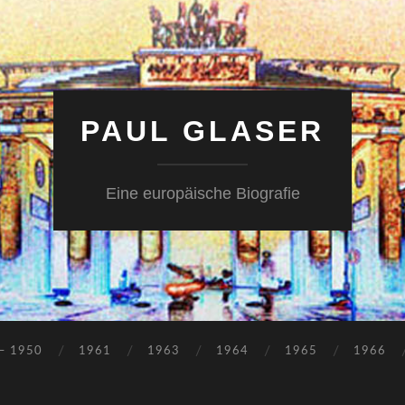
PAUL GLASER
Eine europäische Biografie
– 1950
1961
1963
1964
1965
1966