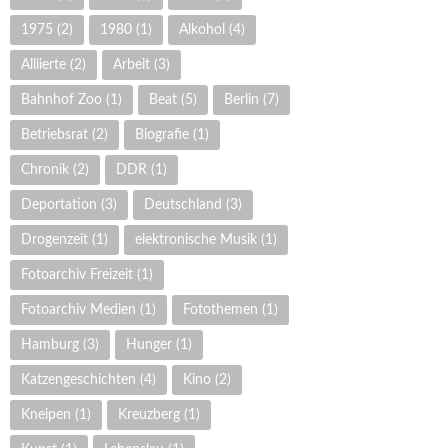
1975
(2)
1980
(1)
Alkohol
(4)
Alliierte
(2)
Arbeit
(3)
Bahnhof Zoo
(1)
Beat
(5)
Berlin
(7)
Betriebsrat
(2)
Biografie
(1)
Chronik
(2)
DDR
(1)
Deportation
(3)
Deutschland
(3)
Drogenzeit
(1)
elektronische Musik
(1)
Fotoarchiv Freizeit
(1)
Fotoarchiv Medien
(1)
Fotothemen
(1)
Hamburg
(3)
Hunger
(1)
Katzengeschichten
(4)
Kino
(2)
Kneipen
(1)
Kreuzberg
(1)