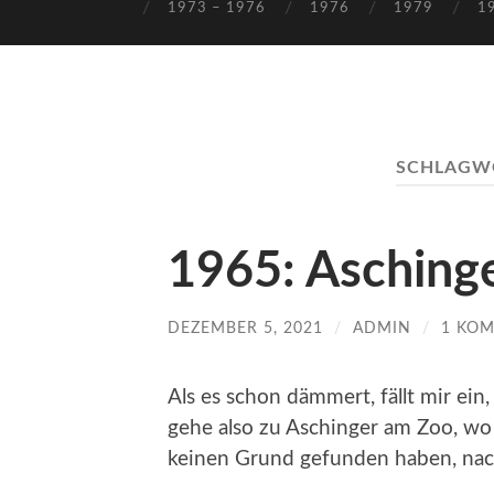
1973 – 1976
1976
1979
1
SCHLAGW
1965: Asching
DEZEMBER 5, 2021
/
ADMIN
/
1 KO
Als es schon dämmert, fällt mir ein
gehe also zu Aschinger am Zoo, wo e
keinen Grund gefunden haben, nac