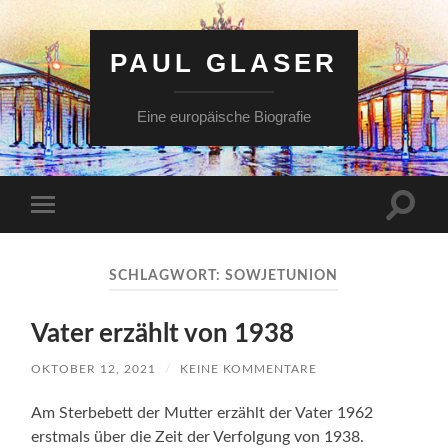
PAUL GLASER
Eine europäische Biografie
Suchfe
Mobile-
ein-/a
Menü
ein-/ausblenden
SCHLAGWORT:
SOWJETUNION
Vater erzählt von 1938
OKTOBER 12, 2021
/
KEINE KOMMENTARE
Am Sterbebett der Mutter erzählt der Vater 1962
erstmals über die Zeit der Verfolgung von 1938.