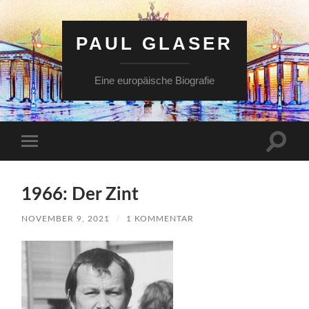
PAUL GLASER
Eine europäische Biografie
Suchfe
Mobile-
ein-/a
Menü
ein-/ausblenden
1966: Der Zint
NOVEMBER 9, 2021
/
1 KOMMENTAR