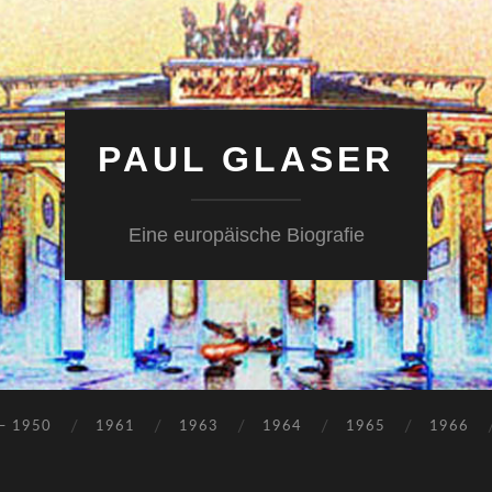
PAUL GLASER
Eine europäische Biografie
– 1950
1961
1963
1964
1965
1966