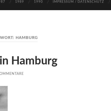
987
1989
1990
IMPRESSUM / DATENSCHUTZ
GWORT:
HAMBURG
 in Hamburg
KOMMENTARE