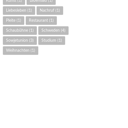
Kunst
(1)
Lebenslau
(1)
Liebesleben
(1)
Nachruf
(1)
Pleite
(1)
Restaurant
(1)
Schaubühne
(1)
Schweden
(4)
Sowjetunion
(3)
Studium
(1)
Weihnachten
(1)