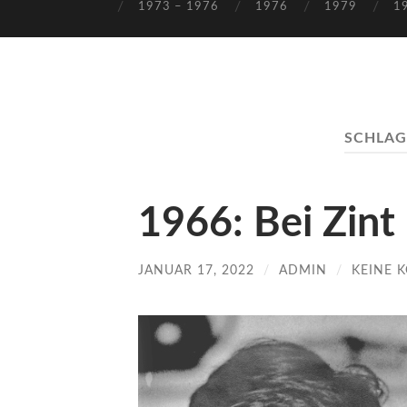
1973 – 1976
1976
1979
1
SCHLA
1966: Bei Zint
JANUAR 17, 2022
/
ADMIN
/
KEINE 