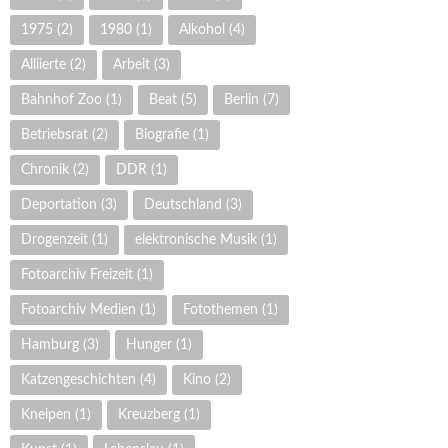
1975
(2)
1980
(1)
Alkohol
(4)
Alliierte
(2)
Arbeit
(3)
Bahnhof Zoo
(1)
Beat
(5)
Berlin
(7)
Betriebsrat
(2)
Biografie
(1)
Chronik
(2)
DDR
(1)
Deportation
(3)
Deutschland
(3)
Drogenzeit
(1)
elektronische Musik
(1)
Fotoarchiv Freizeit
(1)
Fotoarchiv Medien
(1)
Fotothemen
(1)
Hamburg
(3)
Hunger
(1)
Katzengeschichten
(4)
Kino
(2)
Kneipen
(1)
Kreuzberg
(1)