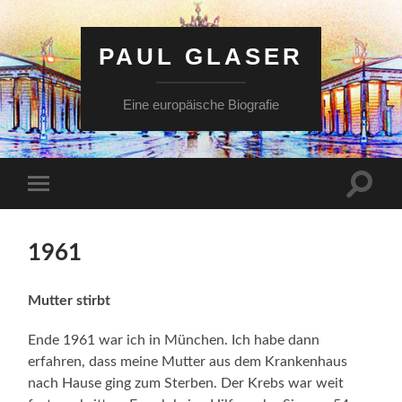
PAUL GLASER
Eine europäische Biografie
Suchfe
Mobile-
ein-/a
Menü
ein-/ausblenden
1961
Mutter stirbt
Ende 1961 war ich in München. Ich habe dann
erfahren, dass meine Mutter aus dem Krankenhaus
nach Hause ging zum Sterben. Der Krebs war weit