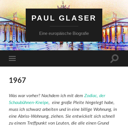
PAUL GLASER
Eine europäische Biografie
Suchfe
Mobile-
ein-/a
Menü
ein-/ausblenden
1967
Was war vorher? Nachdem ich mit dem
Zodiac, der
Schaubühnen-Kneipe
, eine große Pleite hingelegt habe,
muss ich schwarz arbeiten und in eine billige Wohnung, in
eine Abriss-Wohnung, ziehen. Sie entwickelt sich schnell
zu einem Treffpunkt von Leuten, die alle einen Grund