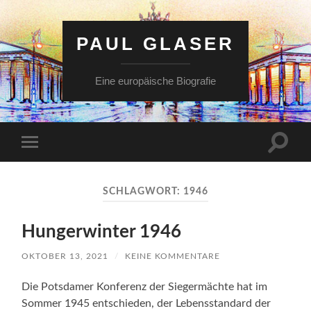
PAUL GLASER
Eine europäische Biografie
Suchfe
Mobile-
ein-/a
Menü
ein-/ausblenden
SCHLAGWORT:
1946
Hungerwinter 1946
OKTOBER 13, 2021
/
KEINE KOMMENTARE
Die Potsdamer Konferenz der Siegermächte hat im
Sommer 1945 entschieden, der Lebensstandard der