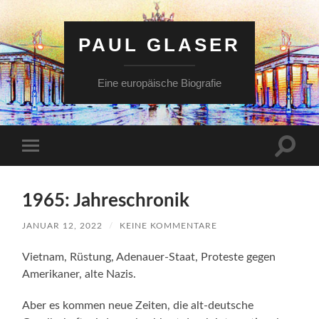
PAUL GLASER
Eine europäische Biografie
Suchfe
Mobile-
ein-/a
Menü
ein-/ausblenden
1965: Jahreschronik
JANUAR 12, 2022
/
KEINE KOMMENTARE
Vietnam, Rüstung, Adenauer-Staat, Proteste gegen
Amerikaner, alte Nazis.
Aber es kommen neue Zeiten, die alt-deutsche