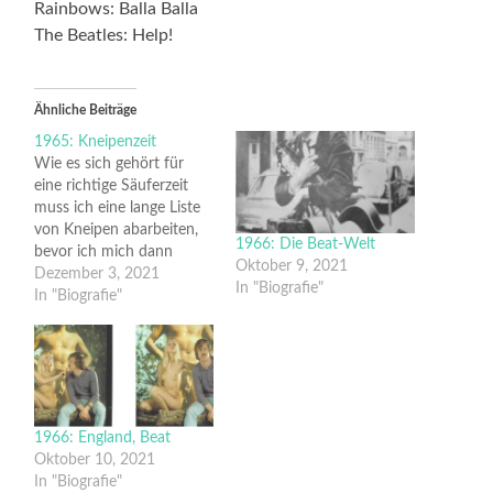
Rainbows: Balla Balla
The Beatles: Help!
Ähnliche Beiträge
1965: Kneipenzeit
Wie es sich gehört für
eine richtige Säuferzeit
muss ich eine lange Liste
von Kneipen abarbeiten,
1966: Die Beat-Welt
bevor ich mich dann
Oktober 9, 2021
wieder in der Bank mit
Dezember 3, 2021
In "Biografie"
dem Brutto-Sozial-
In "Biografie"
Produkt rumärgern muss.
Es ist immer gut, die
Sauftour anzufangen in
den Kreuzberger
Künstlerkneipen, um das
kulturelle Niveau
1966: England, Beat
einzuschätzen. Sobald in
Oktober 10, 2021
Paris oder New…
In "Biografie"