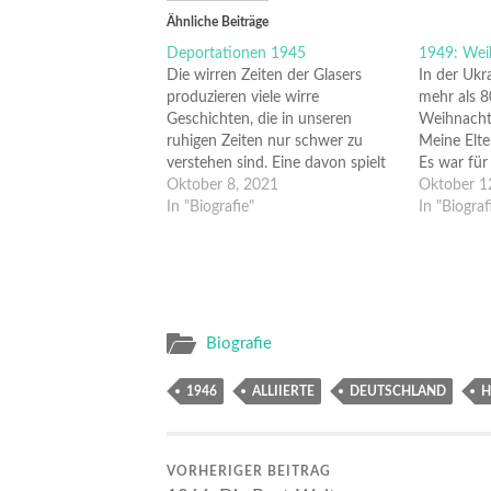
Ähnliche Beiträge
Deportationen 1945
1949: Weih
Die wirren Zeiten der Glasers
In der Ukr
produzieren viele wirre
mehr als 8
Geschichten, die in unseren
Weihnachte
ruhigen Zeiten nur schwer zu
Meine Elte
verstehen sind. Eine davon spielt
Es war für 
1945 und danach. 1945 landen
Oktober 8, 2021
Ringsum le
Oktober 1
die Glasers und ihre Verwandten
In "Biografie"
Polen, Kat
In "Biograf
in einem der 1200
Steuereint
Flüchtlingslager. Eines ist bei
Polizisten
Droyssig im Kreis Zeitz, Sachsen-
war es and
Anhalt. Es heißt Hassel. Aber
und evange
der…
Biografie
1946
ALLIIERTE
DEUTSCHLAND
H
VORHERIGER BEITRAG