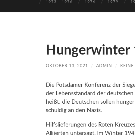
1973 – 1976
1976
1979
1
Hungerwinter
OKTOBER 13, 2021
/
ADMIN
/
KEIN
Die Potsdamer Konferenz der Sieg
der Lebensstandard der deutschen 
heißt: die Deutschen sollen hungern
schuldig an den Nazis.
Hilfslieferungen des Roten Kreuze
Alliierten untersagt. Im Winter 19