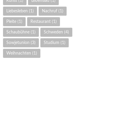
Kunst
(1)
Lebenslau
(1)
Liebesleben
(1)
Nachruf
(1)
Pleite
(1)
Restaurant
(1)
Schaubühne
(1)
Schweden
(4)
Sowjetunion
(3)
Studium
(1)
Weihnachten
(1)