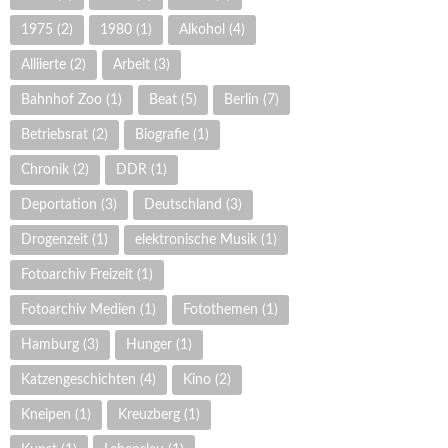
1975
(2)
1980
(1)
Alkohol
(4)
Alliierte
(2)
Arbeit
(3)
Bahnhof Zoo
(1)
Beat
(5)
Berlin
(7)
Betriebsrat
(2)
Biografie
(1)
Chronik
(2)
DDR
(1)
Deportation
(3)
Deutschland
(3)
Drogenzeit
(1)
elektronische Musik
(1)
Fotoarchiv Freizeit
(1)
Fotoarchiv Medien
(1)
Fotothemen
(1)
Hamburg
(3)
Hunger
(1)
Katzengeschichten
(4)
Kino
(2)
Kneipen
(1)
Kreuzberg
(1)