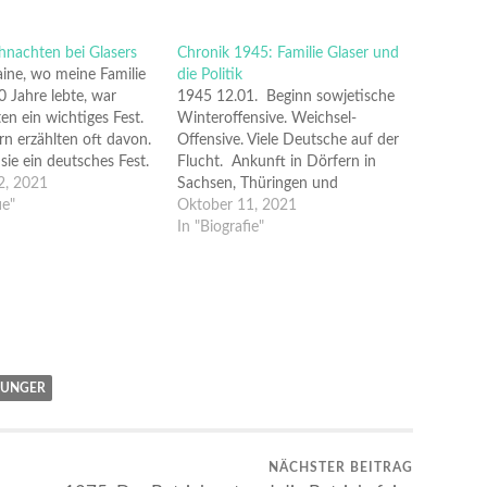
nachten bei Glasers
Chronik 1945: Familie Glaser und
aine, wo meine Familie
die Politik
0 Jahre lebte, war
1945 12.01. Beginn sowjetische
n ein wichtiges Fest.
Winteroffensive. Weichsel-
rn erzählten oft davon.
Offensive. Viele Deutsche auf der
sie ein deutsches Fest.
Flucht. Ankunft in Dörfern in
bten Ukrainer, Russen,
2, 2021
Sachsen, Thüringen und
holiken,
ie"
Brandenburg. Januar Flucht
Oktober 11, 2021
reiber und Geheim-
über die Oder nach Westen,
In "Biografie"
, aber in Romansdorf
Emilie Glaser und Sohn Paul.
ers, alle waren deutsch
Vater und Brüder sind Soldaten,
lisch. Zwei Mal…
Bombennächte in Schönfließ bei
Oranienburg. 16.04. Der
sowjetischen 1. Weißrussischen
und der 1.…
UNGER
NÄCHSTER BEITRAG