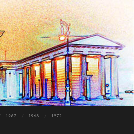
1967
1968
1972