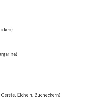
locken)
argarine)
 Gerste, Eicheln, Bucheckern)