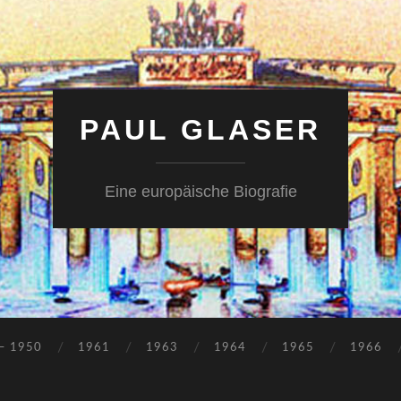
PAUL GLASER
Eine europäische Biografie
– 1950
1961
1963
1964
1965
1966