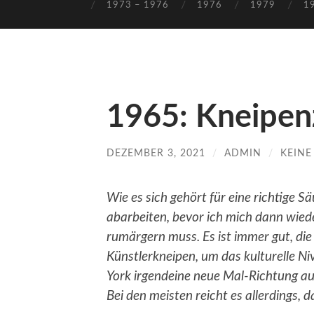
1973 – 1976
1976
1979
1
1965: Kneipen
DEZEMBER 3, 2021
/
ADMIN
/
KEIN
Wie es sich gehört für eine richtige S
abarbeiten, bevor ich mich dann wie
rumärgern muss. Es ist immer gut, di
Künstlerkneipen, um das kulturelle Ni
York irgendeine neue Mal-Richtung auf
Bei den meisten reicht es allerdings, d