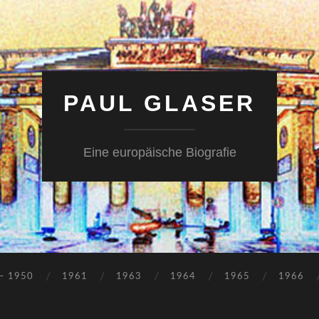
PAUL GLASER
Eine europäische Biografie
– 1950
1961
1963
1964
1965
1966