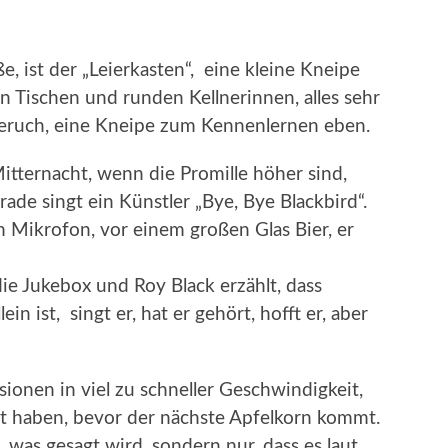
e, ist der „Leierkasten“, eine kleine Kneipe
n Tischen und runden Kellnerinnen, alles sehr
Geruch, eine Kneipe zum Kennenlernen eben.
Mitternacht, wenn die Promille höher sind,
ade singt ein Künstler „Bye, Bye Blackbird“.
m Mikrofon, vor einem großen Glas Bier, er
e Jukebox und Roy Black erzählt, dass
in ist, singt er, hat er gehört, hofft er, aber
sionen in viel zu schneller Geschwindigkeit,
recht haben, bevor der nächste Apfelkorn kommt.
, was gesagt wird, sondern nur, dass es laut