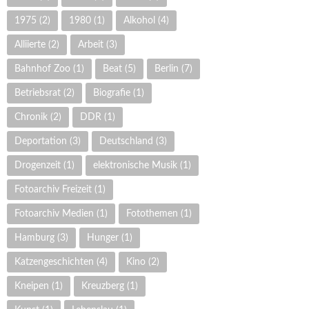
1975
(2)
1980
(1)
Alkohol
(4)
Alliierte
(2)
Arbeit
(3)
Bahnhof Zoo
(1)
Beat
(5)
Berlin
(7)
Betriebsrat
(2)
Biografie
(1)
Chronik
(2)
DDR
(1)
Deportation
(3)
Deutschland
(3)
Drogenzeit
(1)
elektronische Musik
(1)
Fotoarchiv Freizeit
(1)
Fotoarchiv Medien
(1)
Fotothemen
(1)
Hamburg
(3)
Hunger
(1)
Katzengeschichten
(4)
Kino
(2)
Kneipen
(1)
Kreuzberg
(1)