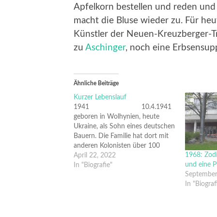
Apfelkorn bestellen und reden und 
macht die Bluse wieder zu. Für heu
Künstler der Neuen-Kreuzberger-Tr
zu
Aschinger
, noch eine Erbsensup
Ähnliche Beiträge
Kurzer Lebenslauf
1941 10.4.1941
geboren in Wolhynien, heute
Ukraine, als Sohn eines deutschen
Bauern. Die Familie hat dort mit
anderen Kolonisten über 100
1968: Zodi
Jahre gelebt. Flucht vor der Roten
April 22, 2022
und eine Pl
Armee. 1946
In "Biografie"
September
eingeschult in Sachsen-Anhalt,
In "Biograf
sowjetische Besatzungs-Zone.
1950 Flucht in…