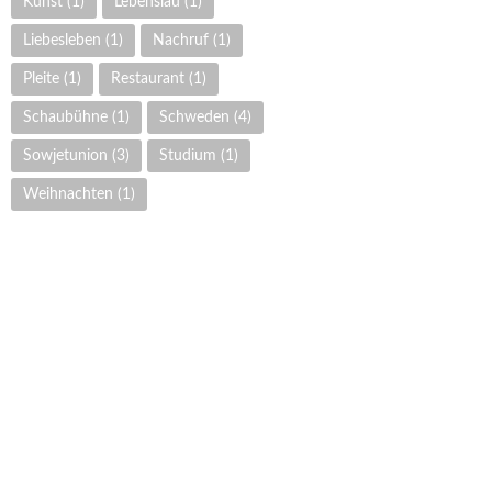
Kunst
(1)
Lebenslau
(1)
Liebesleben
(1)
Nachruf
(1)
Pleite
(1)
Restaurant
(1)
Schaubühne
(1)
Schweden
(4)
Sowjetunion
(3)
Studium
(1)
Weihnachten
(1)