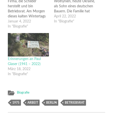
Firma, die Schilder
Wolhynien, heute Ukraine,
herstellt und bin
als Sohn eines deutschen
Betriebsrat. Am Morgen
Bauern. Die Familie hat
dieses kalten Wintertags
dort mit anderen
April 22, 2022
bleiben die Werktore ge­
Januar 4, 2022
Kolonisten über 100 Jahre
In "Biografie"
schlossen. Gleich am
In "Biografie"
gelebt. Flucht vor der
Eingang sagt es der
Roten Armee.
Geschäftsführer den
1946
Mitarbeitern und die
eingeschult in Sachsen-
wollen es zuerst gar nicht
Anhalt, sowjetische
glauben. Sie sehen hinter
Besatzungs-Zone. 1950
den Fenstern die Herren
Flucht
Erinnerungen an Paul
von der Geschäftsleitung
in…
Glaser (1941 – 2022)
herumlaufen, telefonieren.
März 18, 2022
Die…
In "Biografie"
Biografie
1975
ARBEIT
BERLIN
BETRIEBSRAT