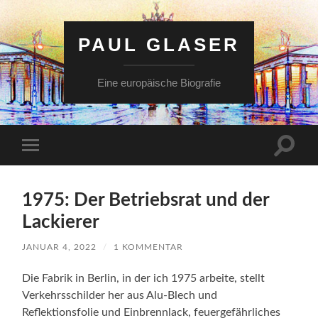
PAUL GLASER
Eine europäische Biografie
Suchfe
Mobile-
ein-/a
Menü
ein-/ausblenden
1975: Der Betriebsrat und der
Lackierer
JANUAR 4, 2022
/
1 KOMMENTAR
Die Fabrik in Berlin, in der ich 1975 arbeite, stellt
Verkehrsschilder her aus Alu-Blech und
Reflektionsfolie und Einbrennlack, feuergefährliches