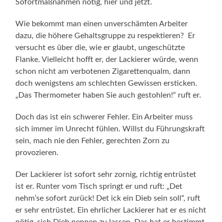
Sofortmaßnahmen nötig, hier und jetzt.
Wie bekommt man einen unverschämten Arbeiter
dazu, die höhere Gehaltsgruppe zu respektieren? Er
versucht es über die, wie er glaubt, ungeschützte
Flanke. Vielleicht hofft er, der Lackierer würde, wenn
schon nicht am verbotenen Zigarettenqualm, dann
doch wenigstens am schlech­ten Gewissen ersticken.
„Das Thermometer haben Sie auch gestohlen!“ ruft er.
Doch das ist ein schwerer Fehler. Ein Arbeiter muss
sich immer im Un­recht fühlen. Willst du Führungskraft
sein, mach nie den Fehler, gerechten Zorn zu
provozieren.
Der Lackierer ist sofort sehr zornig, richtig entrüstet
ist er. Runter vom Tisch springt er und ruft: „Det
nehm’se sofort zurück! Det ick ein Dieb sein soll“, ruft
er sehr entrüstet. Ein ehrlicher Lackierer hat er es nicht
nötig, sich Dieb nennen zu lassen. Das hat er bestimmt